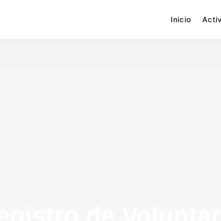
Inicio
Acti
a SDS
egistro de Voluntar